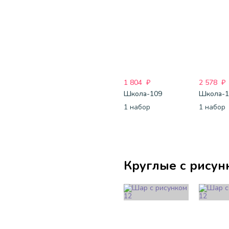
1 804
₽
2 578
₽
Школа-109
Школа-1
1 набор
1 набор
Круглые с рисун