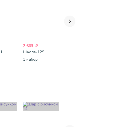
2 663
₽
3 043
₽
3 827
₽
21
Школа-129
Школа-116
Школа-12
1 набор
1 набор
1 набор