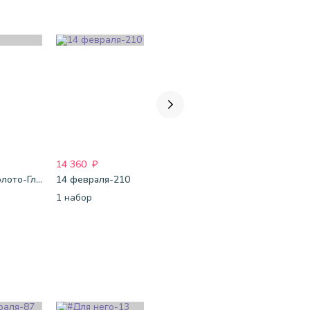
14 360
₽
8 350
₽
2 621
₽
Набор "Золото-Гламур"
14 февраля-210
14 февраля-165
Для неё-1
1 набор
1 набор
1 набор