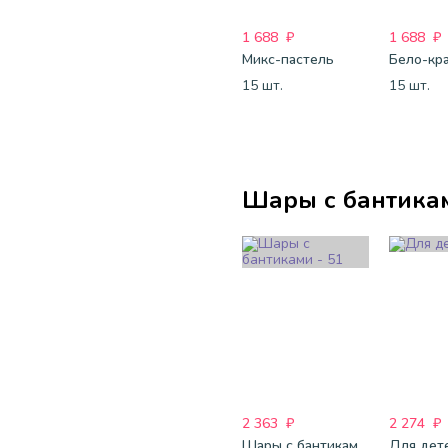
1 688
₽
1 688
₽
Микс-пастель
15 шт.
15 шт.
Шары с бантика
2 363
₽
2 274
₽
Шары с бантиками - 51
Для дет