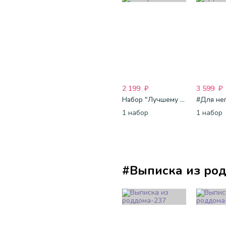
2 199
₽
3 599
₽
Набор "Лучшему папе"
#Для не
1 набор
1 набор
#Выписка из ро