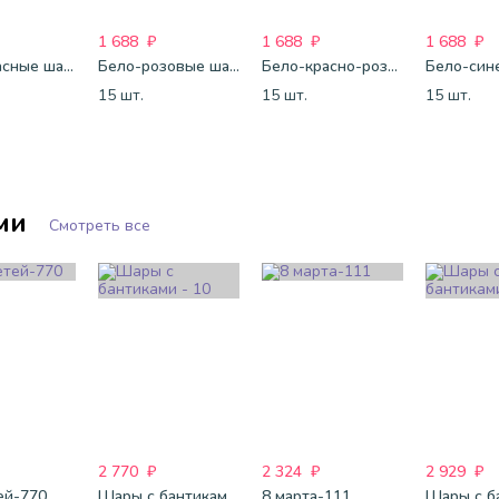
1 688
₽
1 688
₽
1 688
₽
Бело-красные шары-пастель
Бело-розовые шары-пастель
Бело-красно-розовые шары-пастель
15 шт.
15 шт.
15 шт.
ми
Смотреть все
2 770
₽
2 324
₽
2 929
₽
ей-770
Шары с бантиками - 10
8 марта-111