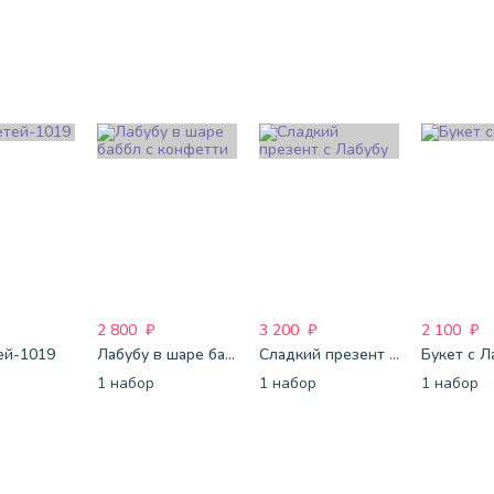
2 800
₽
3 200
₽
2 100
₽
ей-1019
Лабубу в шаре баббл с конфетти
Сладкий презент с Лабубу
Букет с Л
1 набор
1 набор
1 набор