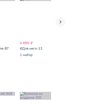
4 899
₽
5 199
₽
3 299
₽
ля-87
#Для него-13
23 Февраля-98
Для детей
1 набор
1 набор
1 набор