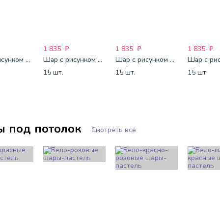
1 835
₽
1 835
₽
1 835
₽
Шар с рисунком 12 "LOVE IS
Шар с рисунком 12 "Ухожу замуж
Шар с рисунком 12 " СДР! Игры!
15 шт.
15 шт.
15 шт.
 под потолок
Смотреть все