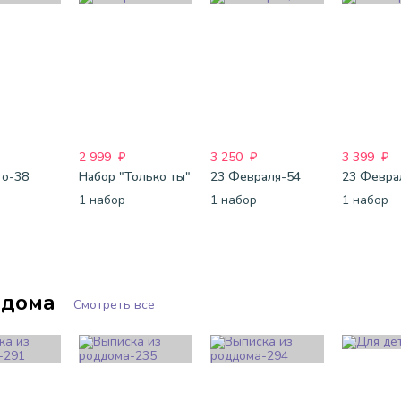
2 999
₽
3 250
₽
3 399
₽
го-38
Набор "Только ты"
23 Февраля-54
23 Февра
1 набор
1 набор
1 набор
ддома
Смотреть все