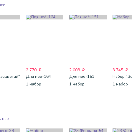
все
2 770
₽
2 008
₽
3 745
₽
Расцветай"
Для неё-164
Для неё-151
1 набор
1 набор
1 набор
 все