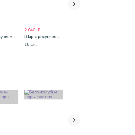
2 040
₽
1 835
₽
1 835
₽
Шар с рисунком 12 "Поздравляю
Шар с рисунком 14" ПушМяу
Шар с рисунком 14" Бести Подруге
15 шт.
15 шт.
15 шт.