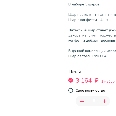
В наборе 5 шаров:
Шар пастель - гигант + ин
Шар с конфетти - 4 шт
Латексный шар станет ярк
декоре, наполняя торжест
конфетти добавят веселья 
В данной композиции испо
Шар пастель Pink 004
Цены
3 164
₽
1 набор
Свое количество
-
+