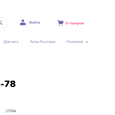
Войти
0
товаров
Для него
Хиты Россграм
Полезное
-78
27504