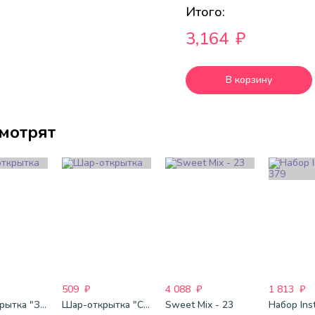
Итого:
3,164
₽
В корзину
смотрят
509
₽
4 088
₽
1 813
₽
Шар-открытка "Звезда" (45 см) - 1
Шар-открытка "Сердце" (45 см) - 2
Sweet Mix - 23