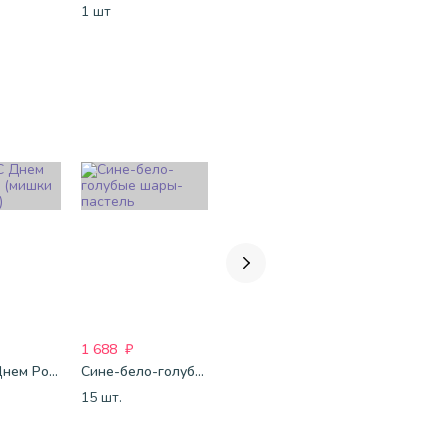
1 шт
1 набор
1 набор
1 688
₽
2 743
₽
1 920
₽
Шары С Днем Рождения (мишки и тортики)
Сине-бело-голубые шары-пастель
Шары Сердца красные
15 шт.
15 шт.
15 шт.