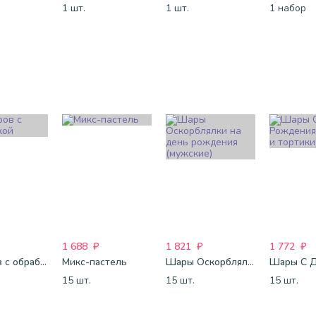
1 шт.
1 шт.
1 набор
1 688
₽
1 821
₽
1 772
₽
25 шаров с обработкой
Микс-пастель
Шары Оскорблялки на день рождения (мужские)
15 шт.
15 шт.
15 шт.