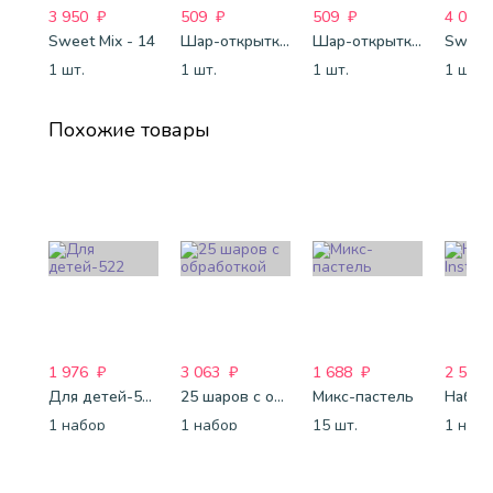
3 950
₽
509
₽
509
₽
4 088
Sweet Mix - 14
Шар-открытка "Сердце" (45 см) - 2
Шар-открытка "Звезда" (45 см) - 1
Sweet 
1 шт.
1 шт.
1 шт.
1 шт.
Похожие товары
1 976
₽
3 063
₽
1 688
₽
2 507
Для детей-522
25 шаров с обработкой
Микс-пастель
1 набор
1 набор
15 шт.
1 наб