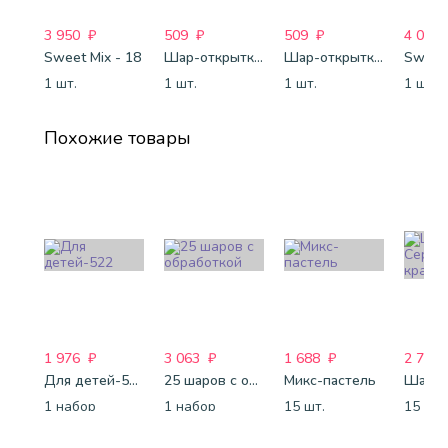
3 950
₽
509
₽
509
₽
4 088
Sweet Mix - 18
Шар-открытка "Сердце" (45 см) - 2
Шар-открытка "Звезда" (45 см) - 1
Sweet 
1 шт.
1 шт.
1 шт.
1 шт.
Похожие товары
1 976
₽
3 063
₽
1 688
₽
2 743
Для детей-522
25 шаров с обработкой
Микс-пастель
1 набор
1 набор
15 шт.
15 шт.