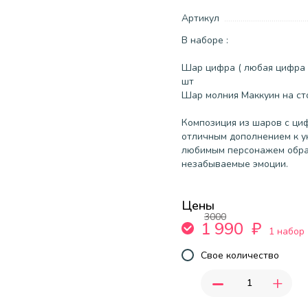
Артикул
В наборе :
Шар цифра ( любая цифра н
шт
Шар молния Маккуин на сто
Композиция из шаров с циф
отличным дополнением к у
любимым персонажем обра
незабываемые эмоции.
Цены
3000
1 990
₽
1 набор
Свое количество
-
+