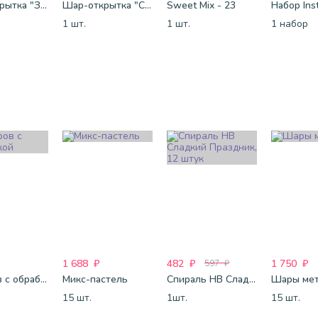
Шар-открытка "Звезда" (45 см) - 1
Шар-открытка "Сердце" (45 см) - 2
Sweet Mix - 23
1 шт.
1 шт.
1 набор
1 688
₽
482
₽
1 750
₽
597
₽
25 шаров с обработкой
Микс-пастель
Спираль HB Сладкий Праздник, 12 штук
Шары мет
15 шт.
1шт.
15 шт.