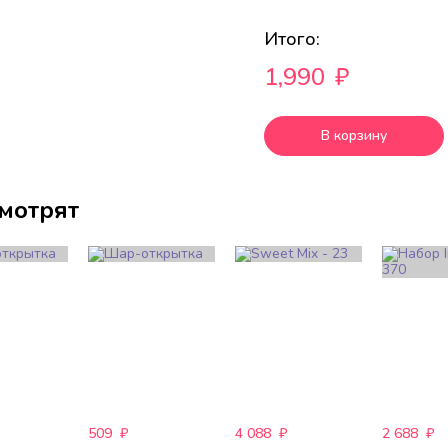
Итого:
1,990
₽
В корзину
смотрят
509
₽
4 088
₽
2 688
₽