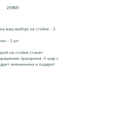
25969
а ваш выбор) на стойке - 1
ке - 1 шт
рой на стойке станет
крашению праздника. А шар с
дует именинника и подарит