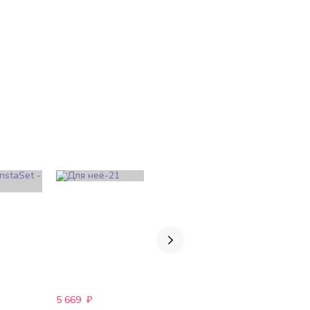
5 669
₽
888
₽
7 746
₽