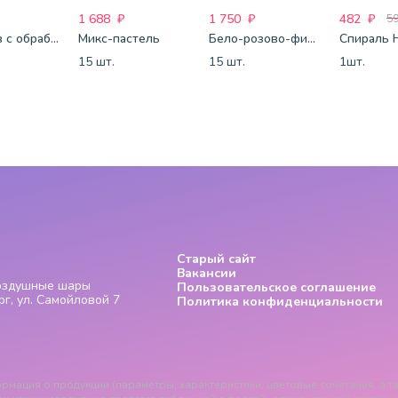
1 688
₽
1 750
₽
482
₽
5
25 шаров с обработкой
Микс-пастель
Бело-розово-фиолетово-бордово-золотые шары-металлик
15 шт.
15 шт.
1шт.
Старый сайт
Вакансии
Воздушные шары
Пользовательское соглашение
г, ул. Самойловой 7
Политика конфиденциальности
рмация о продукции (параметры, характеристики, цветовые сочетания, а та