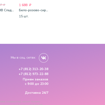
1 688
₽
2 015
₽
1 772
₽
97
₽
Спираль HB Сладкий Праздник, 12 штук
Бело-розово-сиреневые шары-пастель
InstaSet-73
15 шт.
1 набор
15 шт.
Мы в соц. сетях:
+7 (812) 313-20-38
+7 (812) 973-22-88
Прием заказов
с 9:00 до 23:00
Доставка 24/7
кже стоимость), носит только