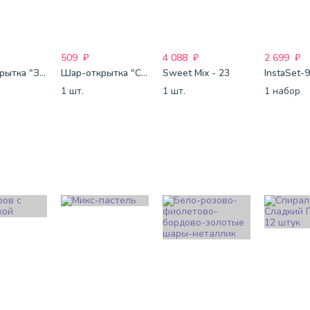
509
₽
4 088
₽
2 699
₽
Шар-открытка "Звезда" (45 см) - 1
Шар-открытка "Сердце" (45 см) - 2
Sweet Mix - 23
InstaSet-
1 шт.
1 шт.
1 набор