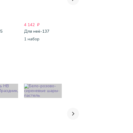
4 142
₽
6 652
₽
920
₽
95
Для неё-137
Девичник-34
1 набор
1 набор
1 шт.