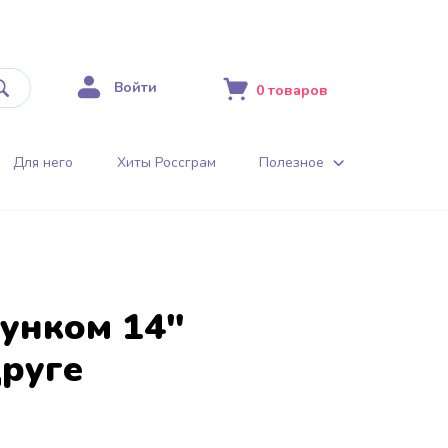
Войти
0
товаров
Для него
Хиты Россграм
Полезное
сунком 14"
друге