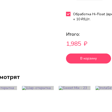
Обработка Hi-Float (в
+
10
₽/Шт.
Итого:
1,985
₽
В корзину
смотрят