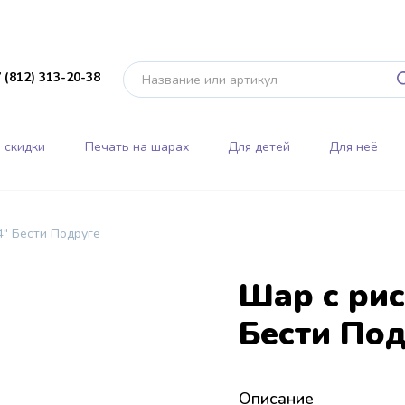
 (812) 313-20-38
 скидки
Печать на шарах
Для детей
Для неё
4" Бести Подруге
Шар с ри
Бести По
Описание