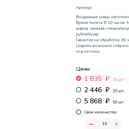
Артикул
Воздушные шары наполненн
Время полета 8-10 часов.
шаров заказав специальную
рублей/шар.
Гарантия на обработку 36 ч
Шарики возможно собрать 
под потолок.
Цены
1 835
₽
15 шт.
2 446
₽
20 шт.
5 868
₽
50 шт.
Свое количество
-
+