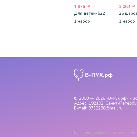
1 976
₽
3 063
₽
Для детей-522
1 набор
1 набор
© 2008 — 2026
«В-пух.рф» - 
Адрес:
192102, Санкт-Петербур
E-mail:
9732288@mail.ru
Вся представленная на сайте инфо