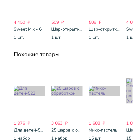
4 450
₽
509
₽
509
₽
4 088
Sweet Mix - 6
Шар-открытка "Сердце" (45 см) - 2
Шар-открытка "Звезда" (45 см) - 1
Sweet 
1 шт.
1 шт.
1 шт.
1 шт.
Похожие товары
1 976
₽
3 063
₽
1 688
₽
1 821
Для детей-522
25 шаров с обработкой
Микс-пастель
1 набор
1 набор
15 шт.
15 шт.