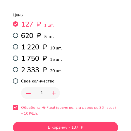
Цены
127
₽
1 шт.
620
₽
5 шт.
1 220
₽
10 шт.
1 750
₽
15 шт.
2 333
₽
20 шт.
Свое количество
-
+
Обработка Hi-Float (время полета шаров до 36 часов)
+
10
₽/Шт.
В корзину
-
137
₽