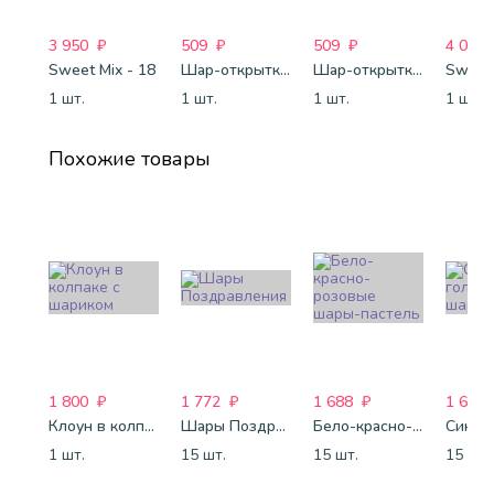
3 950
₽
509
₽
509
₽
4 088
Sweet Mix - 18
Шар-открытка "Сердце" (45 см) - 2
Шар-открытка "Звезда" (45 см) - 1
Sweet 
1 шт.
1 шт.
1 шт.
1 шт.
Похожие товары
1 800
₽
1 772
₽
1 688
₽
1 688
Клоун в колпаке с шариком
Шары Поздравления
Бело-красно-розовые шары-пастель
1 шт.
15 шт.
15 шт.
15 шт.