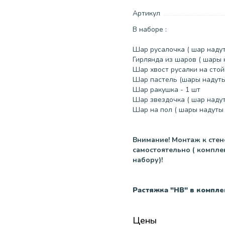
Артикул
В наборе :
Шар русалочка ( шар надут
Гирлянда из шаров ( шары 
Шар хвост русалки на стой
Шар пастель (шары надуты 
Шар ракушка - 1 шт
Шар звездочка ( шар надут
Шар на пол ( шары надуты 
Внимание! Монтаж к сте
самостоятельно ( компле
набору)!
Растяжка "НВ" в компле
Цены