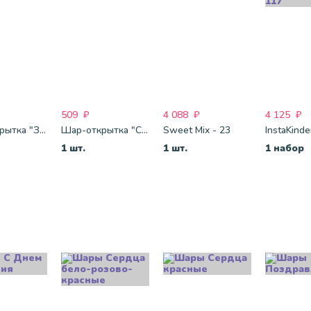
509
₽
4 088
₽
4 125
₽
Шар-открытка "Звезда" (45 см) - 1
Шар-открытка "Сердце" (45 см) - 2
Sweet Mix - 23
InstaKind
1 шт.
1 шт.
1 набор