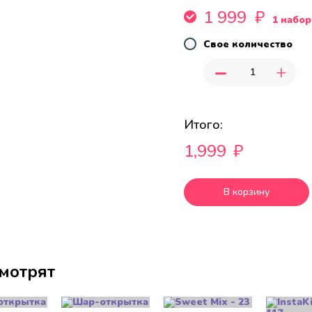
1 999
₽
1 набор
Свое количество
-
+
Итого:
1,999
₽
В корзину
смотрят