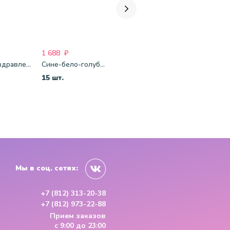
1 688
₽
1 688
₽
1 750
₽
Шары Поздравления
Сине-бело-голубые шары-пастель
Бело-розово-сиреневые шары-пастель
Микс-мета
15 шт.
15 шт.
15 шт.
Мы в соц. сетях:
+7 (812) 313-20-38
+7 (812) 973-22-88
Прием заказов
с 9:00 до 23:00