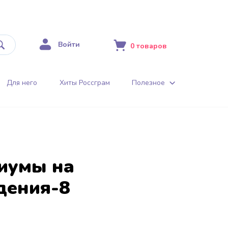
Войти
0
товаров
Для него
Хиты Россграм
Полезное
иумы на
дения-8