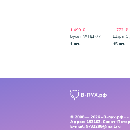
1 499
₽
1 772
₽
Букет № НД-77
1 шт.
15 шт.
© 2008 — 2026
«В-пух.рф» 
Адрес:
192102, Санкт-Петер
E-mail:
9732288@mail.ru