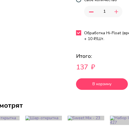
-
+
Обработка Hi-Float (в
+
10
₽/Шт.
Итого:
137
₽
В корзину
смотрят