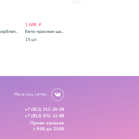
1 688
₽
1 772
₽
1 750
₽
Шары Оскорблялки на день рождения (мужские)
Бело-красные шары-пастель
Шары С Днем Рождения (мишки и тортики)
15 шт.
15 шт.
15 шт.
Мы в соц. сетях:
+7 (812) 313-20-38
+7 (812) 973-22-88
Прием заказов
с 9:00 до 23:00