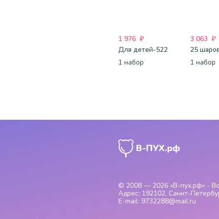
1 976
₽
3 063
₽
Для детей-522
1 набор
1 набор
© 2008 — 2026
«В-пух.рф» - 
Адрес:
192102, Санкт-Петербур
E-mail:
9732288@mail.ru