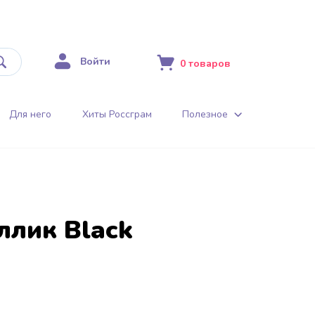
Войти
0
товаров
Для него
Хиты Россграм
Полезное
ллик Black