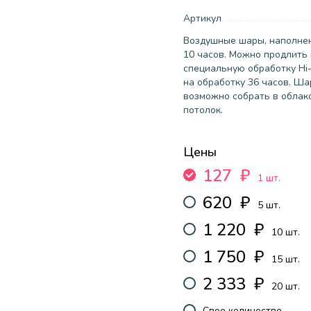
Артикул
Воздушные шары, наполнен
10 часов. Можно продлить 
специальную обработку Hi-
на обработку 36 часов. Ша
возможно собрать в облак
потолок.
Цены
127
₽
1 шт.
620
₽
5 шт.
1 220
₽
10 шт.
1 750
₽
15 шт.
2 333
₽
20 шт.
Свое количество