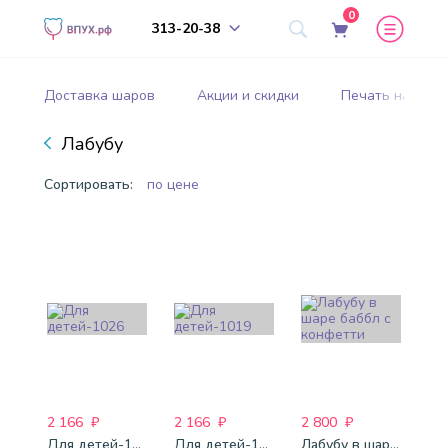
0
313-20-38
Доставка шаров
Акции и скидки
Печать на шар
Лабубу
Сортировать:
по цене
2 166
₽
2 166
₽
2 800
₽
Для детей-1026
Для детей-1019
Лабубу в шаре баббл с конфетти