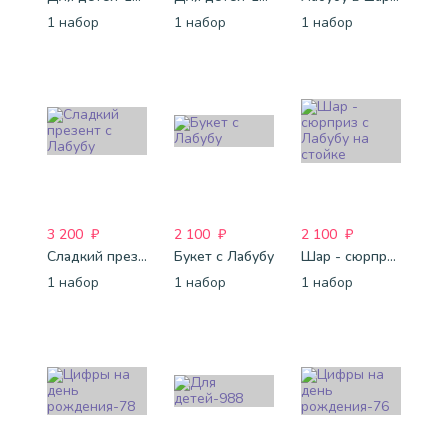
1 набор
1 набор
1 набор
3 200
₽
2 100
₽
2 100
₽
Сладкий презент с Лабубу
Букет с Лабубу
Шар - сюрприз с Лабубу на стойке
1 набор
1 набор
1 набор