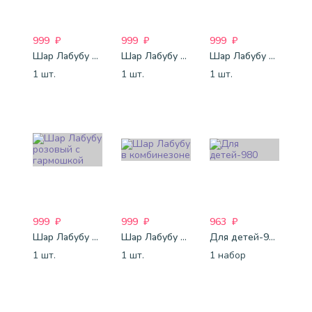
999
₽
999
₽
999
₽
Шар Лабубу розовый с колой
Шар Лабубу коричневый с колой
Шар Лабубу коричневый в банке лимонада
1 шт.
1 шт.
1 шт.
999
₽
999
₽
963
₽
Шар Лабубу розовый с гармошкой
Шар Лабубу в комбинезоне
Для детей-980
1 шт.
1 шт.
1 набор