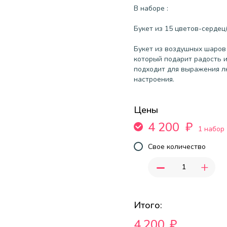
В наборе :
Букет из 15 цветов-серде
Букет из воздушных шаров
который подарит радость и
подходит для выражения л
настроения.
Цены
4 200
₽
1 набор
Свое количество
-
+
Итого:
4,200
₽