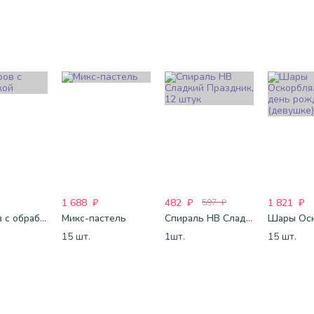
1 688
₽
482
₽
1 821
₽
597
₽
25 шаров с обработкой
Микс-пастель
Спираль HB Сладкий Праздник, 12 штук
15 шт.
1шт.
15 шт.