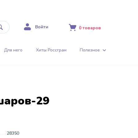
Войти
0
товаров
Для него
Хиты Россграм
Полезное
шаров-29
28350