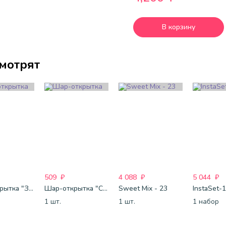
В корзину
смотрят
509
₽
4 088
₽
5 044
₽
Шар-открытка "Звезда" (45 см) - 1
Шар-открытка "Сердце" (45 см) - 2
Sweet Mix - 23
InstaSet-
1 шт.
1 шт.
1 набор