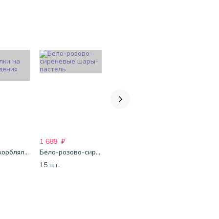
1 688
₽
1 688
₽
2 743
₽
Шары Оскорблялки на день рождения (девушке)
Бело-розово-сиреневые шары-пастель
Бело-голубые шары-пастель
15 шт.
15 шт.
15 шт.