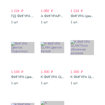
1 224
₽
1 082
₽
1 224
₽
ПД ФИГУРА Ромашка
А ФИГУРА/P30 Пуансеттия рождеств цветок
ФИГУРА Цветок Ромашка Улыбка розовая
1 шт
1 шт
1 шт.
1 100
₽
1 300
₽
1 300
₽
ФИГУРА Цветок Подсолнух
К ФИГУРА GLAM Цветок белый
К ФИГУРА GLAM Роза объемная розовая
1 шт.
1 шт.
1 шт.