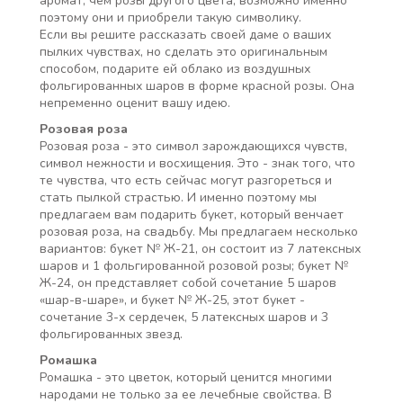
аромат, чем розы другого цвета, возможно именно
поэтому они и приобрели такую символику.
Если вы решите рассказать своей даме о ваших
пылких чувствах, но сделать это оригинальным
способом, подарите ей облако из воздушных
фольгированных шаров в форме красной розы. Она
непременно оценит вашу идею.
Розовая роза
Розовая роза - это символ зарождающихся чувств,
символ нежности и восхищения. Это - знак того, что
те чувства, что есть сейчас могут разгореться и
стать пылкой страстью. И именно поэтому мы
предлагаем вам подарить букет, который венчает
розовая роза, на свадьбу. Мы предлагаем несколько
вариантов: букет № Ж-21, он состоит из 7 латексных
шаров и 1 фольгированной розовой розы; букет №
Ж-24, он представляет собой сочетание 5 шаров
«шар-в-шаре», и букет № Ж-25, этот букет -
сочетание 3-х сердечек, 5 латексных шаров и 3
фольгированных звезд.
Ромашка
Ромашка - это цветок, который ценится многими
народами не только за ее лечебные свойства. В