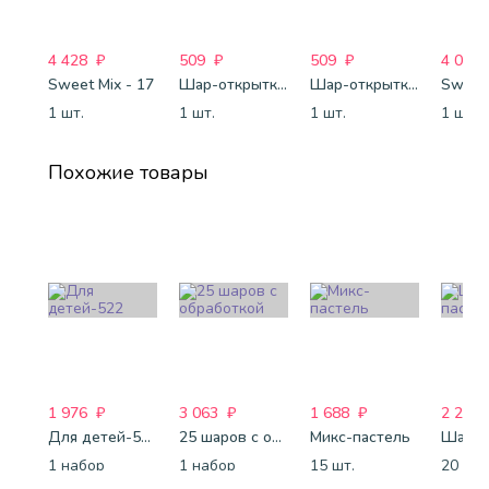
4 428
₽
509
₽
509
₽
4 088
Sweet Mix - 17
Шар-открытка "Сердце" (45 см) - 2
Шар-открытка "Звезда" (45 см) - 1
Sweet 
1 шт.
1 шт.
1 шт.
1 шт.
Похожие товары
1 976
₽
3 063
₽
1 688
₽
2 260
Для детей-522
25 шаров с обработкой
Микс-пастель
Шары 
1 набор
1 набор
15 шт.
20 шт