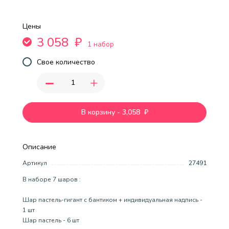
Цены
3 058
₽
1 набор
Свое количество
-
+
В корзину
-
3,058
₽
Описание
Артикул
27491
В наборе 7 шаров :
Шар пастель-гигант с бантиком + индивидуальная надпись -
1 шт
Шар пастель - 6 шт