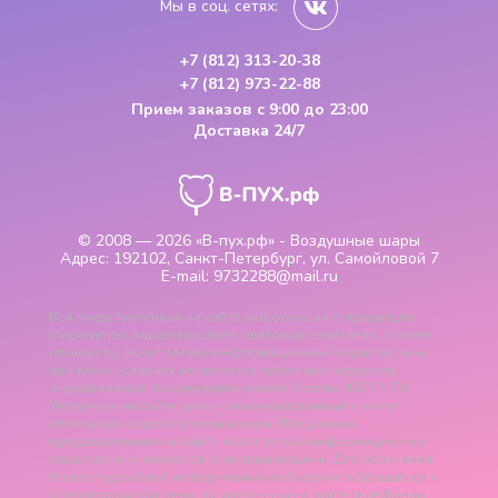
Мы в соц. сетях:
+7 (812) 313-20-38
+7 (812) 973-22-88
Прием заказов
с 9:00 до 23:00
Доставка 24/7
© 2008 — 2026
«В-пух.рф» - Воздушные шары
Адрес:
192102, Санкт-Петербург, ул. Самойловой 7
E-mail:
9732288@mail.ru
Вся представленная на сайте информация о продукции
(параметры, характеристики, цветовые сочетания, а также
стоимость), носит только информационный характер и ни
при каких условиях не является публичной офертой,
определяемой положениями пункта 2 статьи 437 ГК РФ.
Указанные на сайте цены - рекомендованные и могут
отличаться от действительных цен. Все данные,
представленные на сайте, носят сугубо информационный
характер и не являются исчерпывающими. Для получения
более подробной информации необходимо обращаться к
операторам компании по указанным на сайте телефонам.