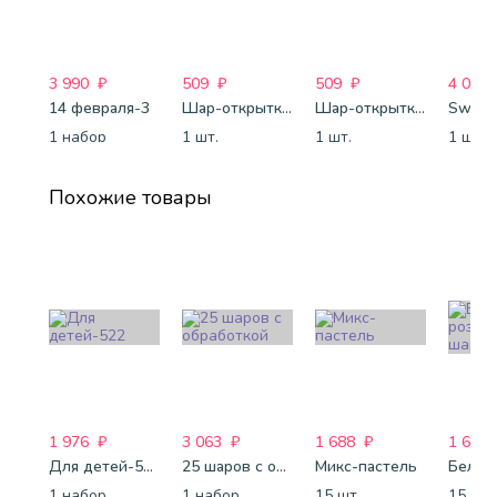
3 990
₽
509
₽
509
₽
4 088
14 февраля-3
Шар-открытка "Звезда" (45 см) - 1
Шар-открытка "Сердце" (45 см) - 2
Sweet 
1 набор
1 шт.
1 шт.
1 шт.
Похожие товары
1 976
₽
3 063
₽
1 688
₽
1 688
Для детей-522
25 шаров с обработкой
Микс-пастель
1 набор
1 набор
15 шт.
15 шт.