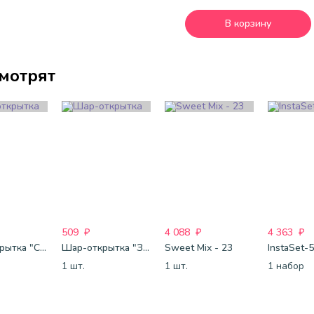
В корзину
смотрят
509
₽
4 088
₽
4 363
₽
Шар-открытка "Сердце" (45 см) - 2
Шар-открытка "Звезда" (45 см) - 1
Sweet Mix - 23
InstaSet-
1 шт.
1 шт.
1 набор