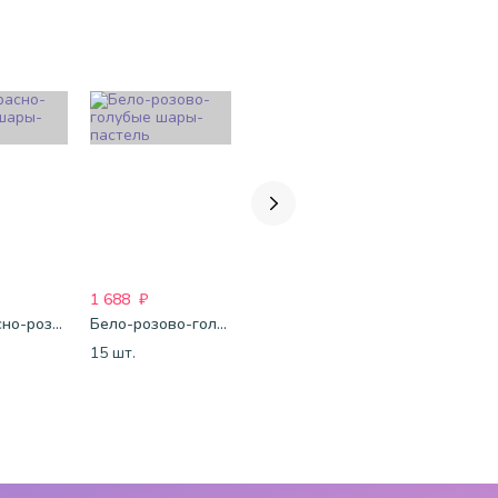
1 688
₽
1 688
₽
1 688
₽
Бело-красно-розовые шары-пастель
Бело-розово-голубые шары-пастель
Фуксия-розово-белые шары-пастель
15 шт.
15 шт.
15 шт.