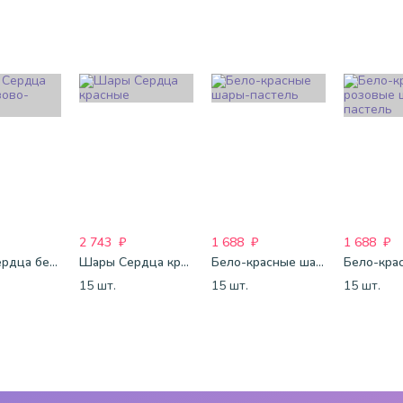
2 743
₽
1 688
₽
1 688
₽
Шары Сердца бело-розово-красные
Шары Сердца красные
Бело-красные шары-пастель
15 шт.
15 шт.
15 шт.