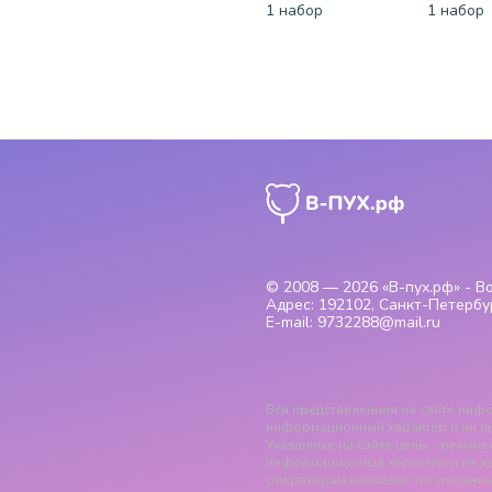
1 набор
1 набор
© 2008 — 2026
«В-пух.рф» - 
Адрес:
192102, Санкт-Петербур
E-mail:
9732288@mail.ru
Вся представленная на сайте инфо
информационный характер и ни пр
Указанные на сайте цены - рекомен
информационный характер и не я
операторам компании по указанны