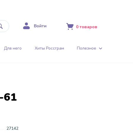
Войти
0
товаров
Для него
Хиты Россграм
Полезное
-61
27142