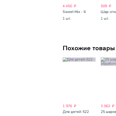
4 450
₽
509
₽
Sweet Mix - 6
1 шт.
1 шт.
Похожие товары
1 976
₽
3 063
₽
Для детей-522