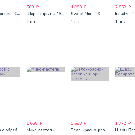
509
₽
4 088
₽
2 859
₽
Шар-открытка "Сердце" (45 см) - 2
Шар-открытка "Звезда" (45 см) - 1
Sweet Mix - 23
InstaMix-
1 шт.
1 шт.
1 шт.
1 688
₽
1 688
₽
1 772
₽
25 шаров с обработкой
Микс-пастель
Бело-красно-розовые шары-пастель