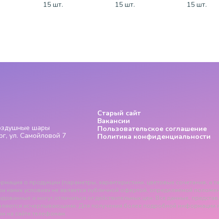
15 шт.
15 шт.
15 шт.
Старый сайт
Вакансии
Воздушные шары
Пользовательское соглашение
г, ул. Самойловой 7
Политика конфиденциальности
рмация о продукции (параметры, характеристики, цветовые сочетания, а та
и каких условиях не является публичной офертой, определяемой положения
дованные и могут отличаться от действительных цен. Все данные, представ
вляются исчерпывающими. Для получения более подробной информации 
м на сайте телефонам.