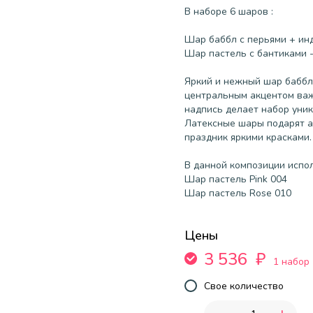
В наборе 6 шаров :
Шар баббл с перьями + ин
Шар пастель с бантиками -
Яркий и нежный шар баббл
центральным акцентом важ
надпись делает набор уни
Латексные шары подарят а
праздник яркими красками.
В данной композиции испо
Шар пастель Pink 004
Шар пастель Rose 010
Цены
3 536
₽
1 набор
Свое количество
-