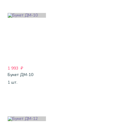
1 993
₽
Букет ДМ-10
1 шт.