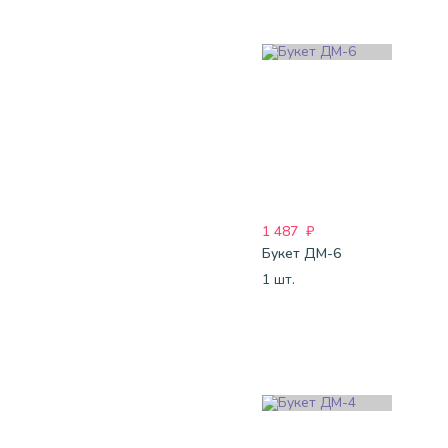
1 487
₽
Букет ДМ-6
1 шт.