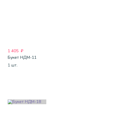
1 405
₽
Букет НДМ-11
1 шт.