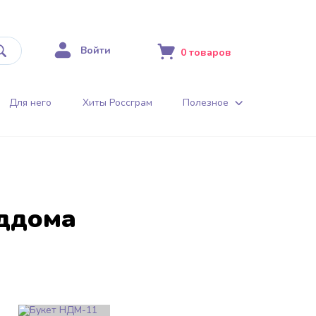
Войти
0
товаров
Для него
Хиты Россграм
Полезное
оддома