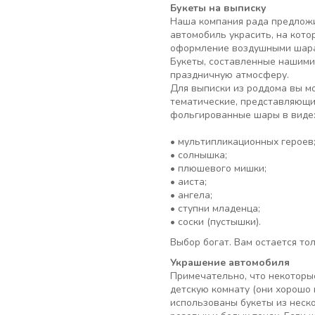
Букеты на выписку
Наша компания рада предлож
автомобиль украсить, на кото
оформление воздушными шарам
Букеты, составленные нашими
праздничную атмосферу.
Для выписки из роддома вы м
тематические, представляющи
фольгированные шары в виде
• мультипликационных героев
• солнышка;
• плюшевого мишки;
• аиста;
• ангела;
• ступни младенца;
• соски (пустышки).
Выбор богат. Вам остается то
Украшение автомобиля
Примечательно, что некоторые
детскую комнату (они хорошо 
использованы букеты из неско