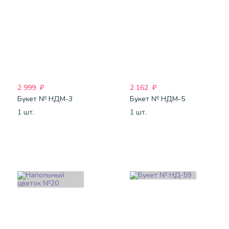
2 999
₽
2 162
₽
Букет № НДМ-3
Букет № НДМ-5
1 шт.
1 шт.