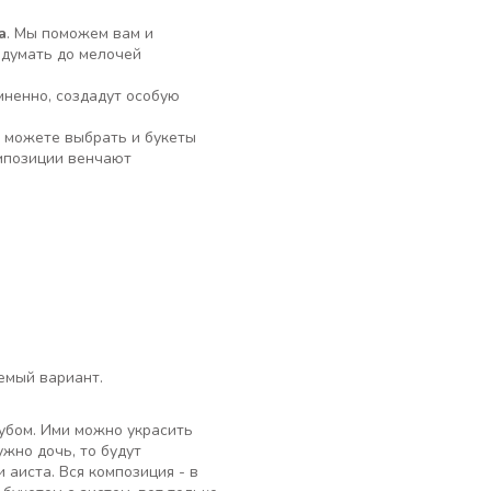
а
. Мы поможем вам и
одумать до мелочей
мненно, создадут особую
а можете выбрать и букеты
мпозиции венчают
емый вариант.
убом. Ими можно украсить
жно дочь, то будут
аиста. Вся композиция - в