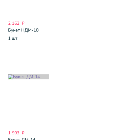
2 162
₽
Букет НДМ-18
1 шт.
1 993
₽
Букет ДМ-14