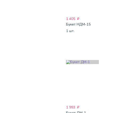
1 405
₽
Букет НДМ-15
1 шт.
1 993
₽
Букет ДМ-1