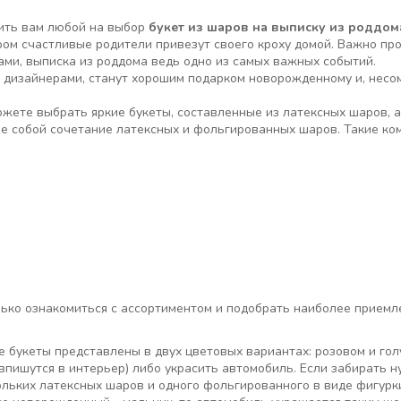
ить вам любой на выбор
букет из шаров на выписку из роддом
ром счастливые родители привезут своего кроху домой. Важно пр
и, выписка из роддома ведь одно из самых важных событий.
 дизайнерами, станут хорошим подарком новорожденному и, несо
ожете выбрать яркие букеты, составленные из латексных шаров, 
е собой сочетание латексных и фольгированных шаров. Такие ко
:
;
лько ознакомиться с ассортиментом и подобрать наиболее приемл
 букеты представлены в двух цветовых вариантах: розовом и гол
впишутся в интерьер) либо украсить автомобиль. Если забирать ну
льких латексных шаров и одного фольгированного в виде фигурки 