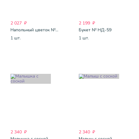
2 027
₽
2 199
₽
Напольный цветок №20
Букет № НД-59
1 шт.
1 шт.
2 340
₽
2 340
₽
Малышка с соской
Малыш с соской