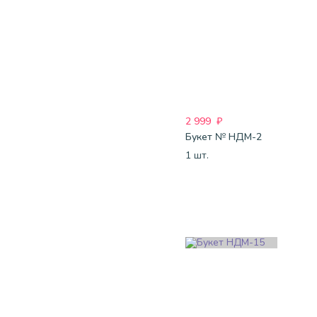
2 999
₽
Букет № НДМ-2
1 шт.