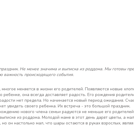
раздник. Не менее значима и выписка из роддома. Мы готовы пр
сю важность происходящего события.
 многое меняется в жизни его родителей. Появляются новые хлоп
о ребенке, она всегда доставляет радость. Его рождения родители
х радости нет предела. Но начинается новый период ожидания. Сч
жет увидеть своего ребенка. Их встреча - это большой праздник.
рождению нового члена семьи радуются не меньше его родителей,
выписке из роддома. Молодой маме в этот день дарят цветы, а м
но он настолько мал, что шары остаются в руках взрослых, явля