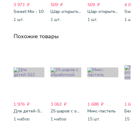
3 973
₽
509
₽
509
₽
4 088
Sweet Mix - 10
Шар-открытка "Сердце" (45 см) - 2
Шар-открытка "Звезда" (45 см) - 1
Sweet 
1 шт.
1 шт.
1 шт.
1 шт.
Похожие товары
1 976
₽
3 063
₽
1 688
₽
1 688
Для детей-522
25 шаров с обработкой
Микс-пастель
1 набор
1 набор
15 шт.
15 шт.