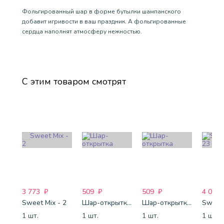
Фольгированный шар в форме бутылки шампанского
добавит игривости в ваш праздник. А фольгированные
сердца наполнят атмосферу нежностью.
С этим товаром смотрят
3 773
₽
509
₽
509
₽
4 088
Sweet Mix - 2
Шар-открытка "Звезда" (45 см) - 1
Шар-открытка "Сердце" (45 см) - 2
Sweet 
1 шт.
1 шт.
1 шт.
1 шт.