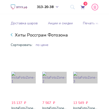
0
313-20-38
Доставка шаров
Акции и скидки
Печать на шар
Хиты Россграм Фотозона
Сортировать:
по цене
15 137
₽
7 567
₽
13 549
₽
InstaFotoZone-1
InstaFotoZone-2
InstaFotoZone-3