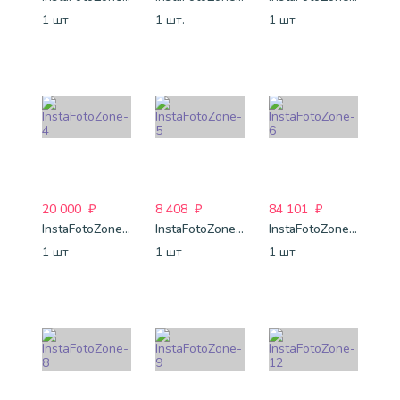
1 шт
1 шт.
1 шт
20 000
₽
8 408
₽
84 101
₽
InstaFotoZone-4
InstaFotoZone-5
InstaFotoZone-6
1 шт
1 шт
1 шт