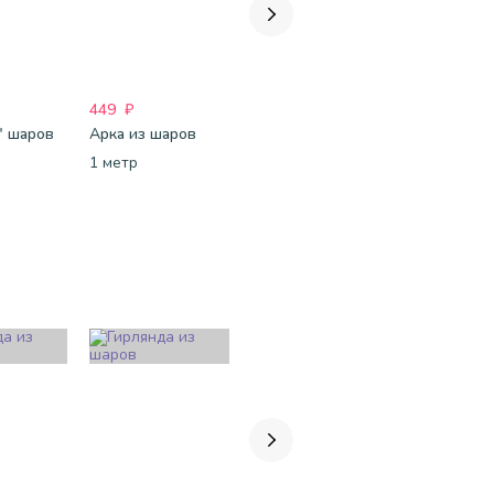
449
₽
449
₽
449
₽
" шаров
Арка из шаров
Широкие полоски - гирлянда из шаров
1 метр
за 1 метр
1 метр
смотрет