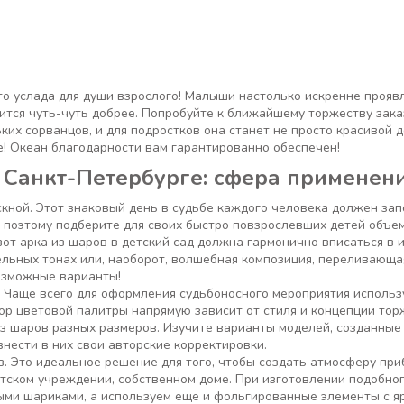
это услада для души взрослого! Малыши настолько искренне проя
вится чуть-чуть добрее. Попробуйте к ближайшему торжеству зак
ьких сорванцов, и для подростков она станет не просто красивой 
! Океан благодарности вам гарантированно обеспечен!
 Санкт-Петербурге: сфера применен
скной. Этот знаковый день в судьбе каждого человека должен за
поэтому подберите для своих быстро повзрослевших детей объем
от арка из шаров в детский сад должна гармонично вписаться в и
ельных тонах или, наоборот, волшебная композиция, переливающая
озможные варианты!
. Чаще всего для оформления судьбоносного мероприятия использ
ор цветовой палитры напрямую зависит от стиля и концепции тор
из шаров разных размеров. Изучите варианты моделей, созданные
нести в них свои авторские корректировки.
в. Это идеальное решение для того, чтобы создать атмосферу п
тском учреждении, собственном доме. При изготовлении подобног
ми шариками, а используем еще и фольгированные элементы с я