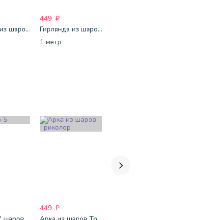
449
₽
449
₽
Гирлянда из шаров "Стрелки влево"
Гирлянда из шаров "Стрелки вправо"
Гирлянда из шаров Ромб большой
1 метр
1 метр
449
₽
449
₽
449
₽
" шаров
Арка из шаров Триколор
Арка из шаров