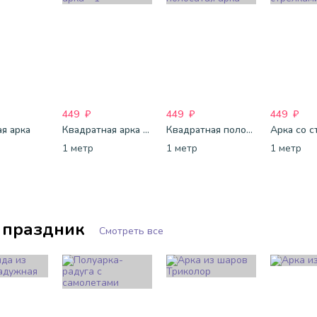
449
₽
449
₽
449
₽
я арка
Квадратная арка - 1
Квадратная полосатая арка
Арка со с
1 метр
1 метр
1 метр
 праздник
Смотреть все