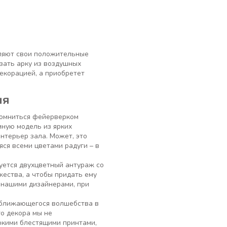
вляют свои положительные
азать арку из воздушных
декорацией, а приобретет
ия
помниться фейерверком
ную модель из ярких
нтерьер зала. Может, это
ся всеми цветами радуги – в
уется двухцветный антураж со
жества, а чтобы придать ему
 нашими дизайнерами, при
риближающегося волшебства в
о декора мы не
ркими блестящими принтами,