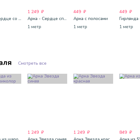
1 249
₽
449
₽
449
₽
Арка - сердце со стрелками
Арка - Сердце спираль
Арка с полосами
1 метр
1 метр
1 метр
аля
Смотреть все
1 249
₽
1 249
₽
849
₽
Гирлянда из шаров Триколор
Арка Звезда синяя
Арка Звезда красная
Арка из 5