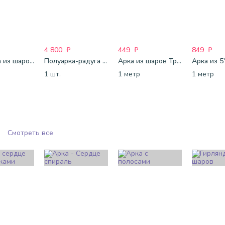
4 800
₽
449
₽
849
₽
Гирлянда из шаров Радужная
Полуарка-радуга с самолетами
Арка из шаров Триколор
Арка из 5
1 шт.
1 метр
1 метр
Смотреть все