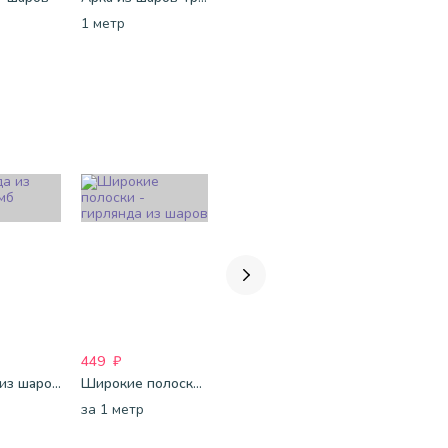
1 метр
1 метр
за 1 метр
449
₽
449
₽
449
₽
Гирлянда из шаров Ромб большой
Широкие полоски - гирлянда из шаров
Гирлянда из шаров Полоски
за 1 метр
за 1 метр
1 метр