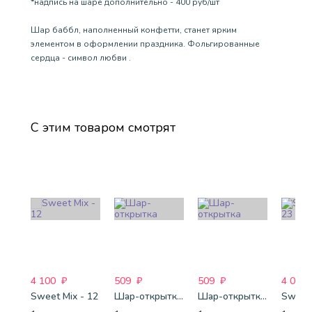
*надпись на шаре дополнительно - 400 руб/шт
Шар баббл, наполненный конфетти, станет ярким
элементом в оформлении праздника. Фольгированные
сердца - символ любви .
С этим товаром смотрят
4 100
₽
509
₽
509
₽
4 088
Sweet Mix - 12
Шар-открытка "Звезда" (45 см) - 1
Шар-открытка "Сердце" (45 см) - 2
Sweet 