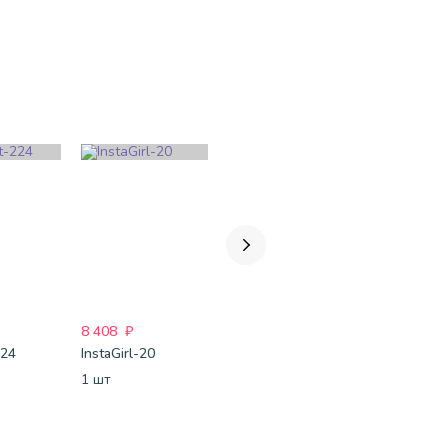
8 408
₽
2 450
₽
6 390
₽
224
InstaGirl-20
Для неё-161
InstaMan-2
1 шт
1 набор
1 шт