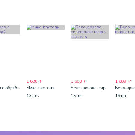
1 688
₽
1 688
₽
1 688
₽
25 шаров с обработкой
Микс-пастель
Бело-розово-сиреневые шары-пастель
15 шт.
15 шт.
15 шт.