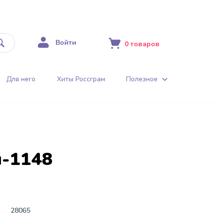
Войти
0
товаров
Для него
Хиты Россграм
Полезное
й-1148
28065