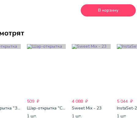
В корзину
смотрят
509
₽
4 088
₽
5 044
₽
Шар-открытка "Звезда" (45 см) - 1
Шар-открытка "Сердце" (45 см) - 2
Sweet Mix - 23
InstaSet-
1 шт.
1 шт.
1 шт