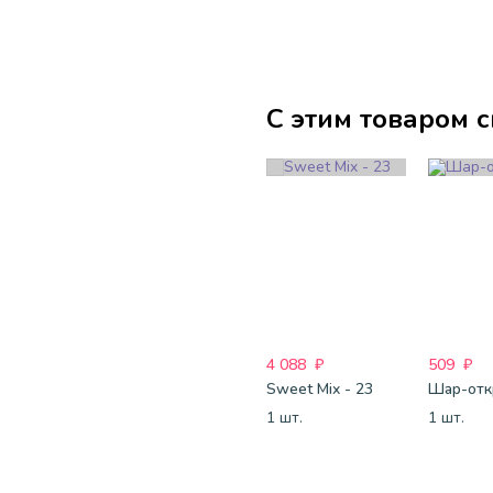
С этим товаром 
4 088
₽
509
₽
Sweet Mix - 23
1 шт.
1 шт.