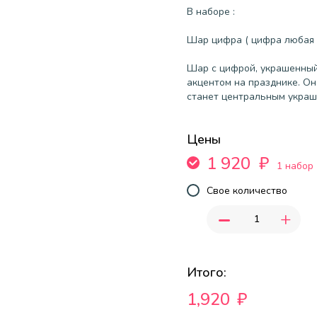
В наборе :
Шар цифра ( цифра любая н
Шар с цифрой, украшенный
акцентом на празднике. О
станет центральным украш
Цены
1 920
₽
1 набор
Свое количество
-
+
Итого:
1,920
₽