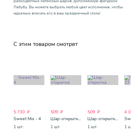
разноцветных латексных шаров, дополненную фигуркой
Лабубу. Вы можете выбрать любой цвет исполнения, чтобы
идеально вписать его в ваш праздничный стиль!
С этим товаром смотрят
5 730
₽
509
₽
509
₽
4 088
Sweet Mix - 4
Шар-открытка "Звезда" (45 см) - 1
Шар-открытка "Сердце" (45 см) - 2
Sweet 
1 шт.
1 шт.
1 шт.
1 шт.