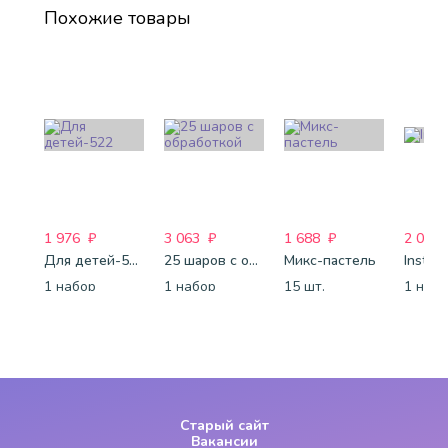
Похожие товары
1 976
₽
3 063
₽
1 688
₽
2 015
Для детей-522
25 шаров с обработкой
Микс-пастель
InstaS
1 набор
1 набор
15 шт.
1 наб
Старый сайт
Вакансии