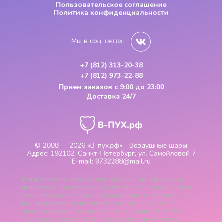
Пользовательское соглашение
Политика конфиденциальности
Мы в соц. сетях:
+7 (812) 313-20-38
+7 (812) 973-22-88
Прием заказов
с 9:00 до 23:00
Доставка 24/7
© 2008 — 2026
«В-пух.рф» - Воздушные шары
Адрес:
192102, Санкт-Петербург, ул. Самойловой 7
E-mail:
9732288@mail.ru
Вся представленная на сайте информация о продукции
(параметры, характеристики, цветовые сочетания, а также
стоимость), носит только информационный характер и ни
при каких условиях не является публичной офертой,
определяемой положениями пункта 2 статьи 437 ГК РФ.
Указанные на сайте цены - рекомендованные и могут