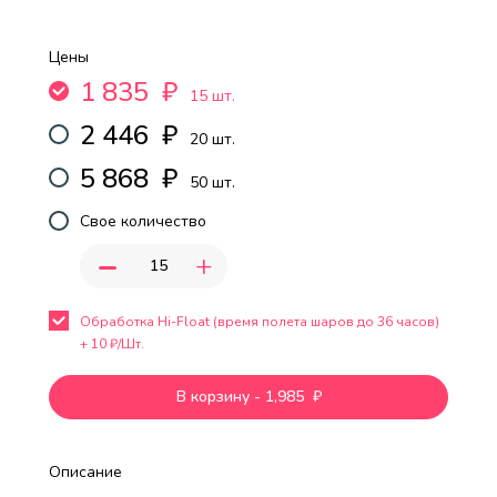
Цены
1 835
₽
15 шт.
2 446
₽
20 шт.
5 868
₽
50 шт.
Свое количество
-
+
Обработка Hi-Float (время полета шаров до 36 часов)
+
10
₽/Шт.
В корзину
-
1,985
₽
Описание