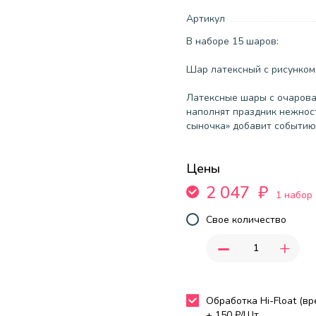
Артикул
В наборе 15 шаров:
Шар латексный с рисунком 
Латексные шары с очаров
наполнят праздник нежнос
сыночка» добавит событию
Цены
2 047
₽
1 набор
Свое количество
-
+
Обработка Hi-Float (в
+
150
₽/Шт.