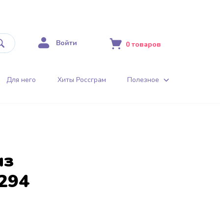
Войти
0
товаров
Для него
Хиты Россграм
Полезное
из
294