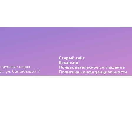
Старый сайт
Вакансии
Воздушные шары
Пользовательское соглашение
г, ул. Самойловой 7
Политика конфиденциальности
рмация о продукции (параметры, характеристики, цветовые сочетания, а та
и каких условиях не является публичной офертой, определяемой положения
дованные и могут отличаться от действительных цен. Все данные, представ
вляются исчерпывающими. Для получения более подробной информации 
м на сайте телефонам.