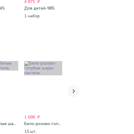
4 875
₽
2 406
₽
3 979
₽
 45
Для детей-985
Для неё-258
Для неё-2
1 набор
1 набор
1 набор
1 688
₽
2 743
₽
2 260
₽
Черно-белые шары-пастель
Бело-розово-голубые шары-пастель
Шары Сердца красные
Шары паст
15 шт.
15 шт.
20 шт