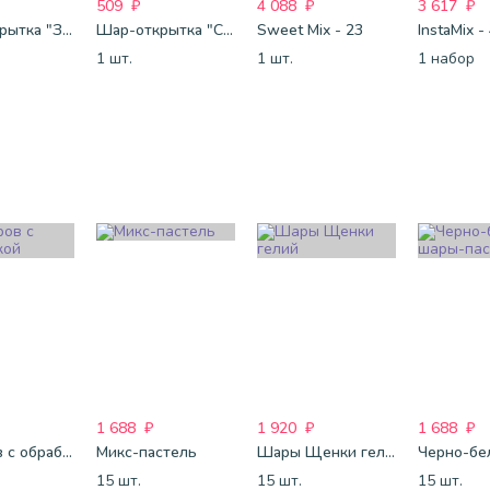
509
₽
4 088
₽
3 617
₽
Шар-открытка "Звезда" (45 см) - 1
Шар-открытка "Сердце" (45 см) - 2
Sweet Mix - 23
InstaMix -
1 шт.
1 шт.
1 набор
1 688
₽
1 920
₽
1 688
₽
25 шаров с обработкой
Микс-пастель
Шары Щенки гелий
15 шт.
15 шт.
15 шт.