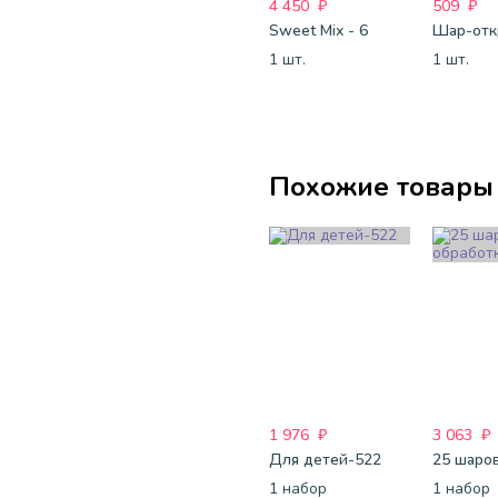
4 450
₽
509
₽
Sweet Mix - 6
1 шт.
1 шт.
Похожие товары
1 976
₽
3 063
₽
Для детей-522
1 набор
1 набор