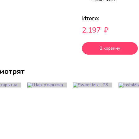
Итого:
2,197
₽
В корзину
смотрят