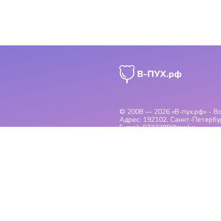
© 2008 — 2026
«В-пух.рф» - 
Адрес:
192102, Санкт-Петербур
E-mail:
9732288@mail.ru
Вся представленная на сайте инфо
информационный характер и ни пр
Указанные на сайте цены - рекомен
информационный характер и не я
операторам компании по указанны