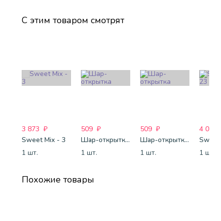
С этим товаром смотрят
3 873
₽
509
₽
509
₽
4 088
Sweet Mix - 3
Шар-открытка "Звезда" (45 см) - 1
Шар-открытка "Сердце" (45 см) - 2
Sweet 
1 шт.
1 шт.
1 шт.
1 шт.
Похожие товары