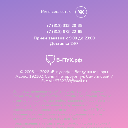
Мы в соц. сетях:
+7 (812) 313-20-38
+7 (812) 973-22-88
Прием заказов
с 9:00 до 23:00
Доставка 24/7
© 2008 — 2026
«В-пух.рф» - Воздушные шары
Адрес:
192102, Санкт-Петербург, ул. Самойловой 7
E-mail:
9732288@mail.ru
Вся представленная на сайте информация о продукции
(параметры, характеристики, цветовые сочетания, а также
стоимость), носит только информационный характер и ни
при каких условиях не является публичной офертой,
определяемой положениями пункта 2 статьи 437 ГК РФ.
Указанные на сайте цены - рекомендованные и могут
отличаться от действительных цен. Все данные,
представленные на сайте, носят сугубо информационный
характер и не являются исчерпывающими. Для получения