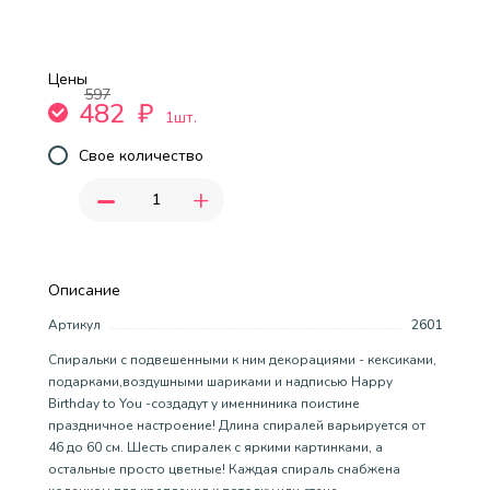
Цены
597
482
₽
1шт.
Свое количество
-
+
Описание
Артикул
2601
Спиральки с подвешенными к ним декорациями - кексиками,
подарками,воздушными шариками и надписью Happy
Birthday to You -создадут у именниника поистине
праздничное настроение! Длина спиралей варьируется от
46 до 60 см. Шесть спиралек с яркими картинками, а
остальные просто цветные! Каждая спираль снабжена