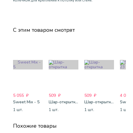
колечком для крепления к потолку или стене.
С этим товаром смотрят
5 055
₽
509
₽
509
₽
4 088
Sweet Mix - 5
Шар-открытка "Звезда" (45 см) - 1
Шар-открытка "Сердце" (45 см) - 2
Sweet 
1 шт.
1 шт.
1 шт.
1 шт.
Похожие товары