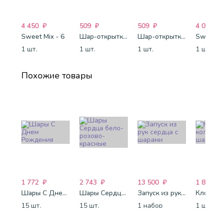
4 450
₽
509
₽
509
₽
4 088
Sweet Mix - 6
Шар-открытка "Звезда" (45 см) - 1
Шар-открытка "Сердце" (45 см) - 2
Sweet 
1 шт.
1 шт.
1 шт.
1 шт.
Похожие товары
1 772
₽
2 743
₽
13 500
₽
1 800
Шары С Днем Рождения
Шары Сердца бело-розово-красные
Запуск из рук сердца с шарами
15 шт.
15 шт.
1 набор
1 шт.