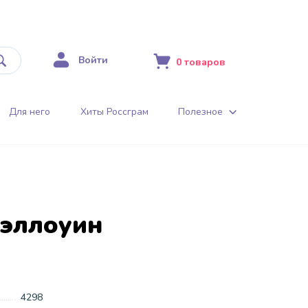
Войти
0
товаров
Для него
Хиты Россграм
Полезное
Хэллоуин
4298