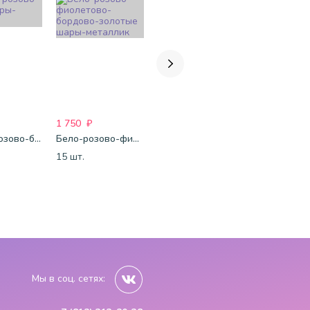
1 750
₽
1 688
₽
2 260
₽
Фуксия-розово-белые шары-пастель
Бело-розово-фиолетово-бордово-золотые шары-металлик
Микс-пастель
Шары паст
15 шт.
15 шт.
20 шт
Мы в соц. сетях: