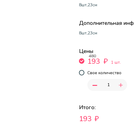
8шт,23см
Дополнительная ин
8шт,23см
Цены
480
193
₽
1 шт.
Свое количество
-
+
Итого:
193
₽