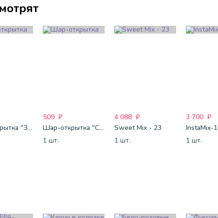
смотрят
509
₽
4 088
₽
3 700
₽
Шар-открытка "Звезда" (45 см) - 1
Шар-открытка "Сердце" (45 см) - 2
Sweet Mix - 23
InstaMix-
1 шт.
1 шт.
1 шт.