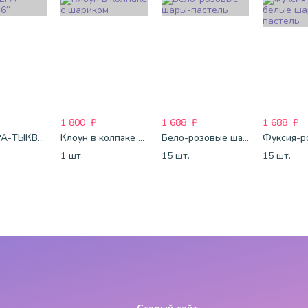
1 800
₽
1 688
₽
1 688
₽
3D СФЕРА-ТЫКВА 16”
Клоун в колпаке с шариком
Бело-розовые шары-пастель
1 шт.
15 шт.
15 шт.