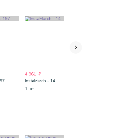
4 961
₽
1 831
₽
4 499
₽
197
InstaMarch - 14
Для неё-170
#Для него
1 шт
1 набор
1 набор