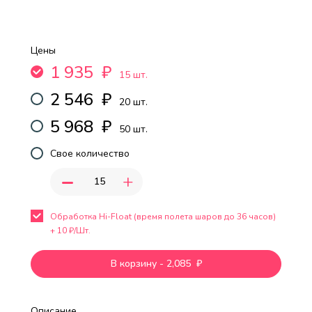
Цены
1 935
₽
15 шт.
2 546
₽
20 шт.
5 968
₽
50 шт.
Свое количество
-
+
Обработка Hi-Float (время полета шаров до 36 часов)
+
10
₽/Шт.
В корзину
-
2,085
₽
Описание