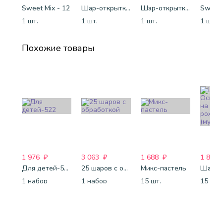
Sweet Mix - 12
Шар-открытка "Звезда" (45 см) - 1
Шар-открытка "Сердце" (45 см) - 2
Sweet 
1 шт.
1 шт.
1 шт.
1 шт.
Похожие товары
1 976
₽
3 063
₽
1 688
₽
1 821
Для детей-522
25 шаров с обработкой
Микс-пастель
1 набор
1 набор
15 шт.
15 шт.