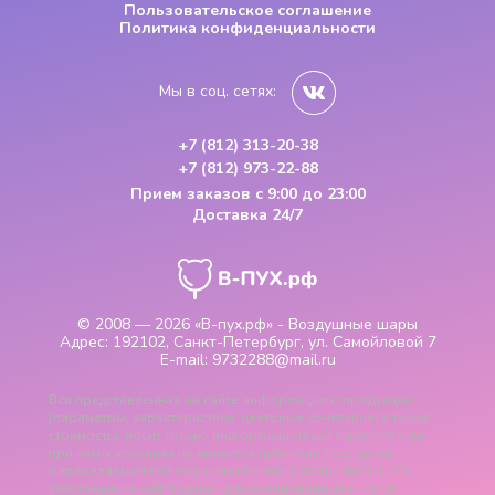
Пользовательское соглашение
Политика конфиденциальности
Мы в соц. сетях:
+7 (812) 313-20-38
+7 (812) 973-22-88
Прием заказов
с 9:00 до 23:00
Доставка 24/7
© 2008 — 2026
«В-пух.рф» - Воздушные шары
Адрес:
192102, Санкт-Петербург, ул. Самойловой 7
E-mail:
9732288@mail.ru
Вся представленная на сайте информация о продукции
(параметры, характеристики, цветовые сочетания, а также
стоимость), носит только информационный характер и ни
при каких условиях не является публичной офертой,
определяемой положениями пункта 2 статьи 437 ГК РФ.
Указанные на сайте цены - рекомендованные и могут