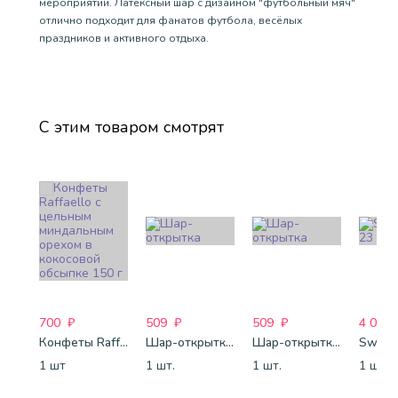
мероприятии. Латексный шар с дизайном "футбольный мяч"
отлично подходит для фанатов футбола, весёлых
праздников и активного отдыха.
С этим товаром смотрят
700
₽
509
₽
509
₽
4 088
Конфеты Raffaello с цельным миндальным орехом в кокосовой обсыпке 150 г
Шар-открытка "Сердце" (45 см) - 2
Шар-открытка "Звезда" (45 см) - 1
Sweet 
1 шт
1 шт.
1 шт.
1 шт.