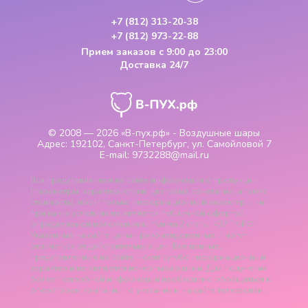
+7 (812) 313-20-38
+7 (812) 973-22-88
Прием заказов
с 9:00 до 23:00
Доставка 24/7
© 2008 — 2026
«В-пух.рф» - Воздушные шары
Адрес:
192102, Санкт-Петербург, ул. Самойловой 7
E-mail:
9732288@mail.ru
Вся представленная на сайте информация о продукции
(параметры, характеристики, цветовые сочетания, а также
стоимость), носит только информационный характер и ни
при каких условиях не является публичной офертой,
определяемой положениями пункта 2 статьи 437 ГК РФ.
Указанные на сайте цены - рекомендованные и могут
отличаться от действительных цен. Все данные,
представленные на сайте, носят сугубо информационный
характер и не являются исчерпывающими. Для получения
более подробной информации необходимо обращаться к
операторам компании по указанным на сайте телефонам.