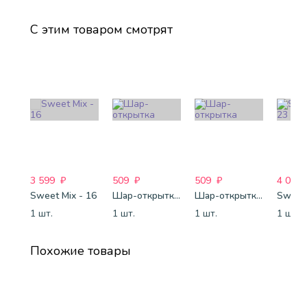
С этим товаром смотрят
3 599
₽
509
₽
509
₽
4 088
Sweet Mix - 16
Шар-открытка "Звезда" (45 см) - 1
Шар-открытка "Сердце" (45 см) - 2
Sweet 
1 шт.
1 шт.
1 шт.
1 шт.
Похожие товары