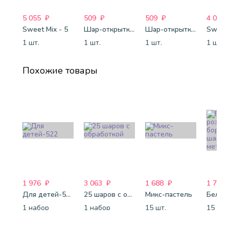
5 055
₽
509
₽
509
₽
4 088
Sweet Mix - 5
Шар-открытка "Сердце" (45 см) - 2
Шар-открытка "Звезда" (45 см) - 1
Sweet 
1 шт.
1 шт.
1 шт.
1 шт.
Похожие товары
1 976
₽
3 063
₽
1 688
₽
1 750
Для детей-522
25 шаров с обработкой
Микс-пастель
1 набор
1 набор
15 шт.
15 шт.