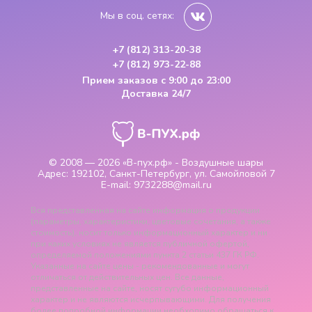
Мы в соц. сетях:
+7 (812) 313-20-38
+7 (812) 973-22-88
Прием заказов
с 9:00 до 23:00
Доставка 24/7
© 2008 — 2026
«В-пух.рф» - Воздушные шары
Адрес:
192102, Санкт-Петербург, ул. Самойловой 7
E-mail:
9732288@mail.ru
Вся представленная на сайте информация о продукции
(параметры, характеристики, цветовые сочетания, а также
стоимость), носит только информационный характер и ни
при каких условиях не является публичной офертой,
определяемой положениями пункта 2 статьи 437 ГК РФ.
Указанные на сайте цены - рекомендованные и могут
отличаться от действительных цен. Все данные,
представленные на сайте, носят сугубо информационный
характер и не являются исчерпывающими. Для получения
более подробной информации необходимо обращаться к