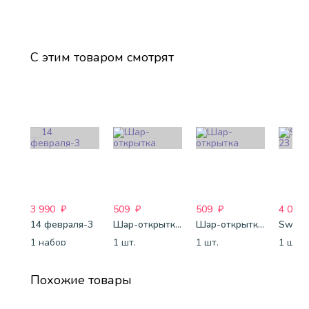
С этим товаром смотрят
3 990
₽
509
₽
509
₽
4 088
14 февраля-3
Шар-открытка "Сердце" (45 см) - 2
Шар-открытка "Звезда" (45 см) - 1
Sweet 
1 набор
1 шт.
1 шт.
1 шт.
Похожие товары