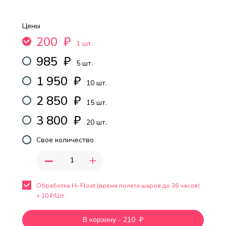
Цены
200
₽
1 шт.
985
₽
5 шт.
1 950
₽
10 шт.
2 850
₽
15 шт.
3 800
₽
20 шт.
Свое количество
-
+
Обработка Hi-Float (время полета шаров до 36 часов)
+
10
₽/Шт.
В корзину
-
210
₽