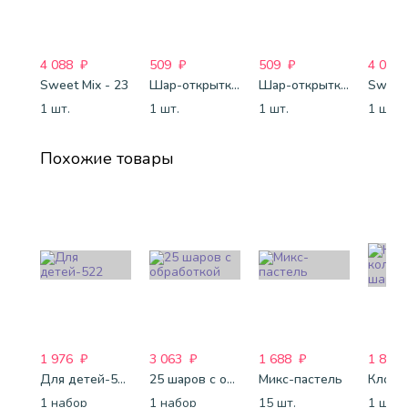
4 088
₽
509
₽
509
₽
4 088
Sweet Mix - 23
Шар-открытка "Сердце" (45 см) - 2
Шар-открытка "Звезда" (45 см) - 1
Sweet 
1 шт.
1 шт.
1 шт.
1 шт.
Похожие товары
1 976
₽
3 063
₽
1 688
₽
1 800
Для детей-522
25 шаров с обработкой
Микс-пастель
1 набор
1 набор
15 шт.
1 шт.