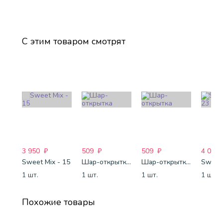
С этим товаром смотрят
3 950
₽
509
₽
509
₽
4 088
Sweet Mix - 15
Шар-открытка "Звезда" (45 см) - 1
Шар-открытка "Сердце" (45 см) - 2
Sweet 
1 шт.
1 шт.
1 шт.
1 шт.
Похожие товары