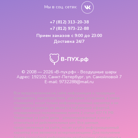
Мы в соц. сетях:
+7 (812) 313-20-38
+7 (812) 973-22-88
Прием заказов
с 9:00 до 23:00
Доставка 24/7
© 2008 — 2026
«В-пух.рф» - Воздушные шары
Адрес:
192102, Санкт-Петербург, ул. Самойловой 7
E-mail:
9732288@mail.ru
Вся представленная на сайте информация о продукции
(параметры, характеристики, цветовые сочетания, а также
стоимость), носит только информационный характер и ни
при каких условиях не является публичной офертой,
определяемой положениями пункта 2 статьи 437 ГК РФ.
Указанные на сайте цены - рекомендованные и могут
отличаться от действительных цен. Все данные,
представленные на сайте, носят сугубо информационный
характер и не являются исчерпывающими. Для получения
более подробной информации необходимо обращаться к