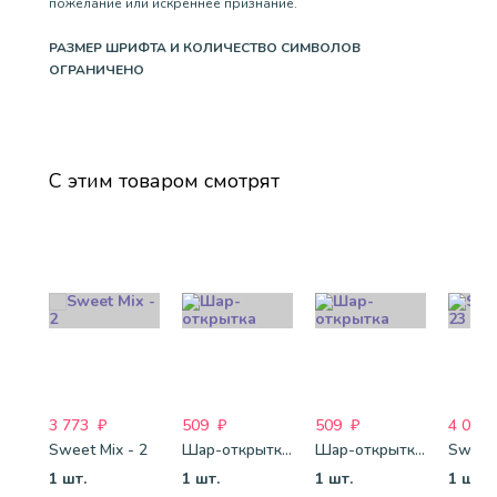
пожелание или искреннее признание.
РАЗМЕР ШРИФТА И КОЛИЧЕСТВО СИМВОЛОВ
ОГРАНИЧЕНО
С этим товаром смотрят
3 773
₽
509
₽
509
₽
4 088
Sweet Mix - 2
Шар-открытка "Сердце" (45 см) - 2
Шар-открытка "Звезда" (45 см) - 1
Sweet 
1 шт.
1 шт.
1 шт.
1 шт.