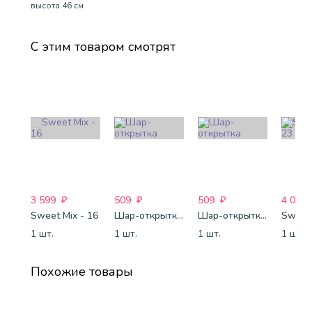
высота 46 см
С этим товаром смотрят
3 599
₽
509
₽
509
₽
4 088
Sweet Mix - 16
Шар-открытка "Звезда" (45 см) - 1
Шар-открытка "Сердце" (45 см) - 2
Sweet 
1 шт.
1 шт.
1 шт.
1 шт.
Похожие товары