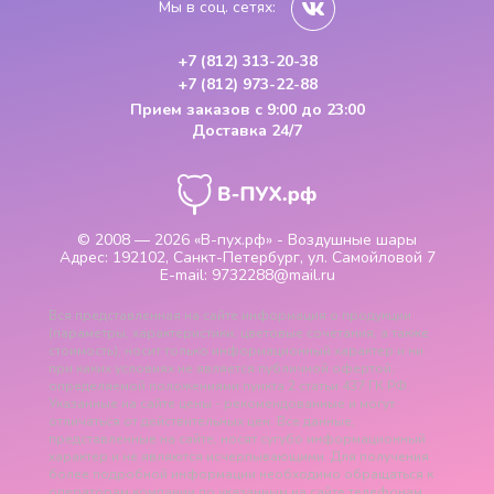
Мы в соц. сетях:
+7 (812) 313-20-38
+7 (812) 973-22-88
Прием заказов
с 9:00 до 23:00
Доставка 24/7
© 2008 — 2026
«В-пух.рф» - Воздушные шары
Адрес:
192102, Санкт-Петербург, ул. Самойловой 7
E-mail:
9732288@mail.ru
Вся представленная на сайте информация о продукции
(параметры, характеристики, цветовые сочетания, а также
стоимость), носит только информационный характер и ни
при каких условиях не является публичной офертой,
определяемой положениями пункта 2 статьи 437 ГК РФ.
Указанные на сайте цены - рекомендованные и могут
отличаться от действительных цен. Все данные,
представленные на сайте, носят сугубо информационный
характер и не являются исчерпывающими. Для получения
более подробной информации необходимо обращаться к
операторам компании по указанным на сайте телефонам.