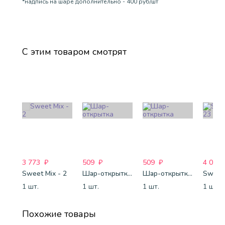
*надпись на шаре дополнительно - 400 руб/шт
С этим товаром смотрят
3 773
₽
509
₽
509
₽
4 088
Sweet Mix - 2
Шар-открытка "Звезда" (45 см) - 1
Шар-открытка "Сердце" (45 см) - 2
Sweet 
1 шт.
1 шт.
1 шт.
1 шт.
Похожие товары