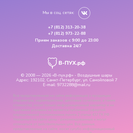
Мы в соц. сетях:
+7 (812) 313-20-38
+7 (812) 973-22-88
Прием заказов
с 9:00 до 23:00
Доставка 24/7
© 2008 — 2026
«В-пух.рф» - Воздушные шары
Адрес:
192102, Санкт-Петербург, ул. Самойловой 7
E-mail:
9732288@mail.ru
Вся представленная на сайте информация о продукции
(параметры, характеристики, цветовые сочетания, а также
стоимость), носит только информационный характер и ни
при каких условиях не является публичной офертой,
определяемой положениями пункта 2 статьи 437 ГК РФ.
Указанные на сайте цены - рекомендованные и могут
отличаться от действительных цен. Все данные,
представленные на сайте, носят сугубо информационный