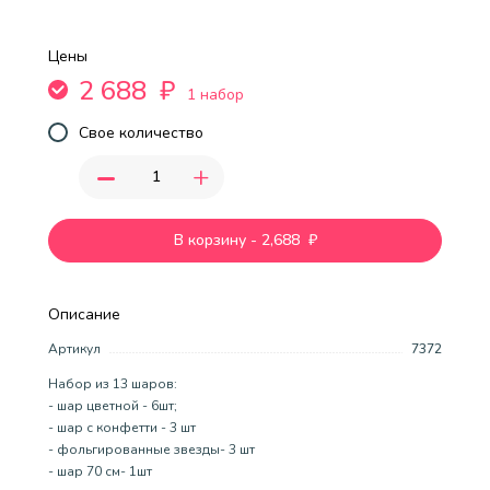
Цены
2 688
₽
1 набор
Свое количество
-
+
В корзину
-
2,688
₽
Описание
Артикул
7372
Набор из 13 шаров:
- шар цветной - 6шт;
- шар с конфетти - 3 шт
- фольгированные звезды- 3 шт
- шар 70 см- 1шт