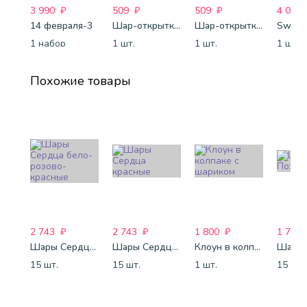
3 990
₽
509
₽
509
₽
4 088
14 февраля-3
Шар-открытка "Сердце" (45 см) - 2
Шар-открытка "Звезда" (45 см) - 1
Sweet 
1 набор
1 шт.
1 шт.
1 шт.
Похожие товары
2 743
₽
2 743
₽
1 800
₽
1 772
Шары Сердца бело-розово-красные
Шары Сердца красные
Клоун в колпаке с шариком
15 шт.
15 шт.
1 шт.
15 шт.