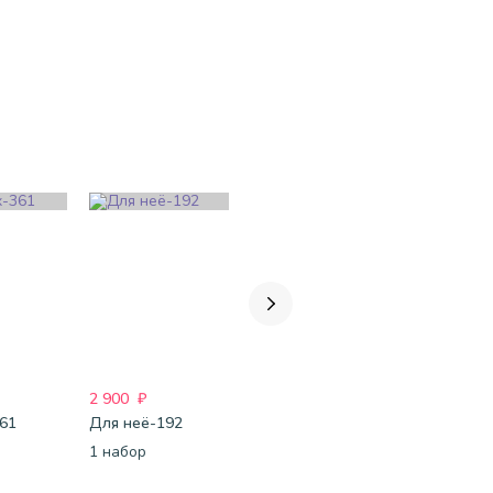
2 900
₽
2 304
₽
2 649
₽
361
Для неё-192
#Для него-155
#Для него
1 набор
1 набор
1 набор