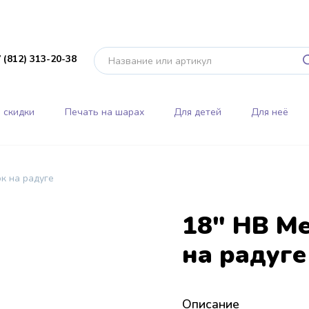
 (812) 313-20-38
 скидки
Печать на шарах
Для детей
Для неё
к на радуге
18" HB М
на радуге
Описание