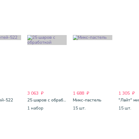
3 063
₽
1 688
₽
1 305
₽
ей-522
25 шаров с обработкой
Микс-пастель
1 набор
15 шт.
15 шт.