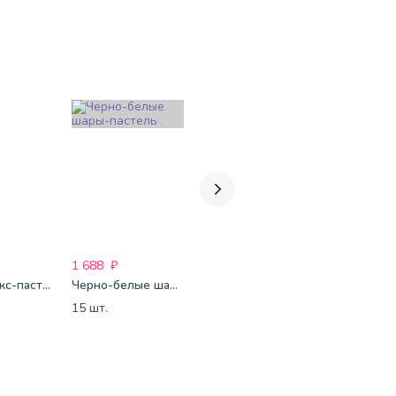
1 688
₽
2 507
₽
1 821
₽
"Лайт" микс-пастель
Черно-белые шары-пастель
Набор Instagirl-1
15 шт.
1 набор
15 шт.