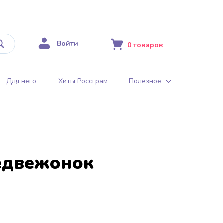
Войти
0
товаров
Для него
Хиты Россграм
Полезное
едвежонок