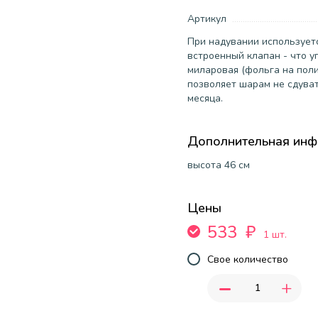
Артикул
При надувании используетс
встроенный клапан - что у
миларовая (фольга на пол
позволяет шарам не сдуват
месяца.
Дополнительная ин
высота 46 см
Цены
533
₽
1 шт.
Свое количество
-
+