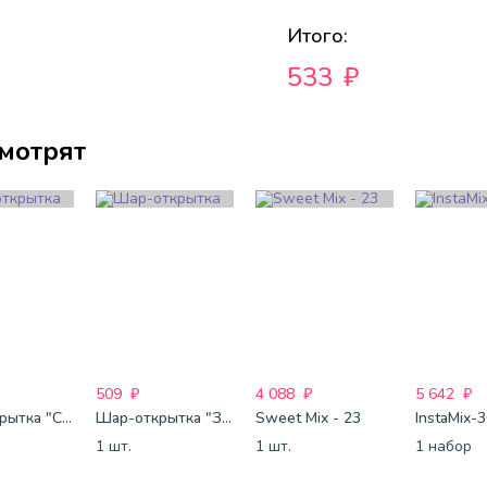
Итого:
533
₽
смотрят
509
₽
4 088
₽
5 642
₽
Шар-открытка "Сердце" (45 см) - 2
Шар-открытка "Звезда" (45 см) - 1
Sweet Mix - 23
InstaMix-
1 шт.
1 шт.
1 набор