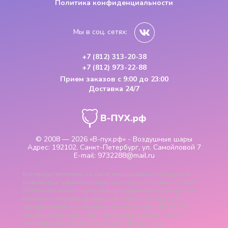
Политика конфиденциальности
Мы в соц. сетях:
+7 (812) 313-20-38
+7 (812) 973-22-88
Прием заказов
с 9:00 до 23:00
Доставка 24/7
© 2008 — 2026
«В-пух.рф» - Воздушные шары
Адрес:
192102, Санкт-Петербург, ул. Самойловой 7
E-mail:
9732288@mail.ru
Вся представленная на сайте информация о продукции
(параметры, характеристики, цветовые сочетания, а также
стоимость), носит только информационный характер и ни
при каких условиях не является публичной офертой,
определяемой положениями пункта 2 статьи 437 ГК РФ.
Указанные на сайте цены - рекомендованные и могут
отличаться от действительных цен. Все данные,