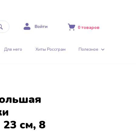
Войти
0
товаров
Для него
Хиты Россграм
Полезное
большая
ки
 23 см, 8