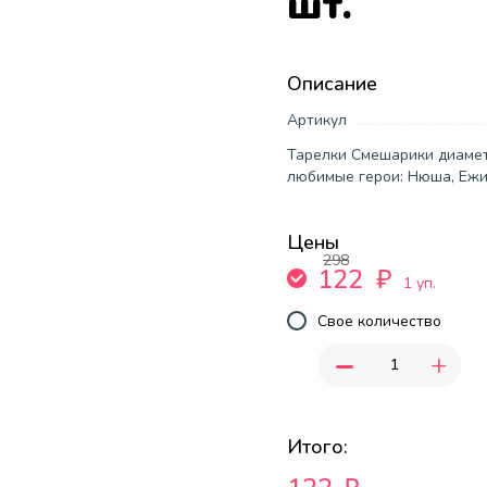
шт.
Описание
Артикул
Тарелки Смешарики диамет
любимые герои: Нюша, Ежик
Цены
298
122
₽
1 уп.
Свое количество
-
+
Итого: