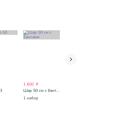
1 600
₽
3 000
₽
2 233
₽
53
Шар 50 см с бантами
Для неё-254
Связки ша
1 набор
1 набор
1 набор