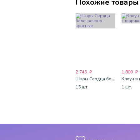
Похожие товары
2 743
₽
1 800
₽
Шары Сердца бело-розово-красные
15 шт.
1 шт.