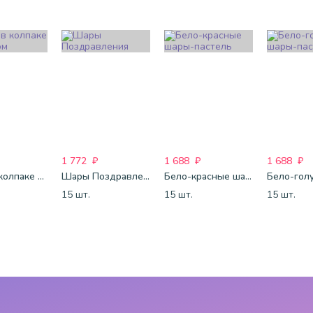
1 772
₽
1 688
₽
1 688
₽
Клоун в колпаке с шариком
Шары Поздравления
Бело-красные шары-пастель
15 шт.
15 шт.
15 шт.