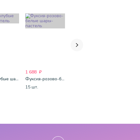
1 688
₽
1 750
₽
2 260
₽
Бело-голубые шары-пастель
Фуксия-розово-белые шары-пастель
Микс-металлик
Шары паст
15 шт.
15 шт.
20 шт