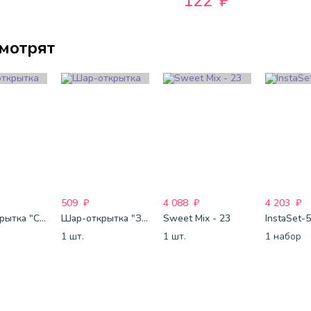
122
₽
смотрят
509
₽
4 088
₽
4 203
₽
Шар-открытка "Сердце" (45 см) - 2
Шар-открытка "Звезда" (45 см) - 1
Sweet Mix - 23
InstaSet-
1 шт.
1 шт.
1 набор