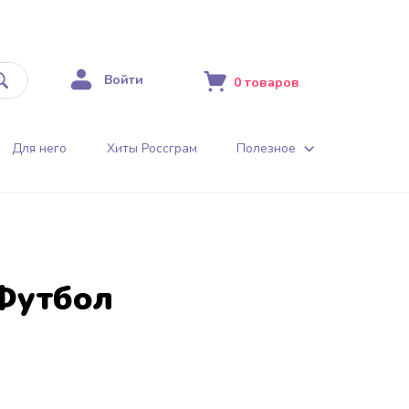
Войти
0
товаров
Для него
Хиты Россграм
Полезное
Футбол