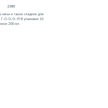
2380
 мячи и такое сладкое для
 Г-О-О-О-Л! В упаковке 10
емом 200 мл.