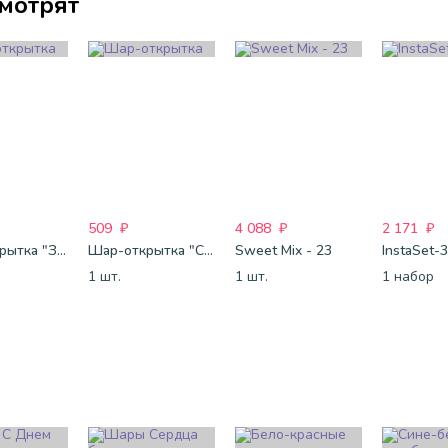
смотрят
509
₽
4 088
₽
2 171
₽
Шар-открытка "Звезда" (45 см) - 1
Шар-открытка "Сердце" (45 см) - 2
Sweet Mix - 23
InstaSet-3
1 шт.
1 шт.
1 набор