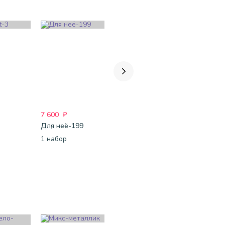
7 600
₽
4 791
₽
3 867
₽
Для неё-199
InstaValentin - 2
1 набор
1 набор
1 набор