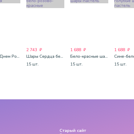
2 743
₽
1 688
₽
1 688
₽
Шары С Днем Рождения
Шары Сердца бело-розово-красные
Бело-красные шары-пастель
15 шт.
15 шт.
15 шт.
Старый сайт