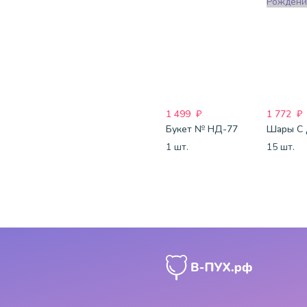
1 499
₽
1 772
₽
Букет № НД-77
1 шт.
15 шт.