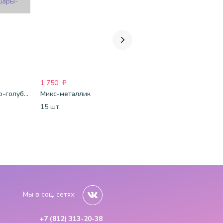
1 750
₽
1 750
₽
1 821
₽
Сине-бело-голубые шары-пастель
Микс-металлик
Сине-бело-голубые шары-металлик
15 шт.
15 шт.
15 шт.
Мы в соц. сетях:
+7 (812) 313-20-38