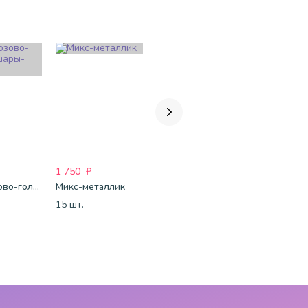
1 750
₽
1 750
₽
1 750
₽
Бело-розово-голубые шары-пастель
Микс-металлик
Бело-розово-бордовые шары-металлик
15 шт.
15 шт.
15 шт.