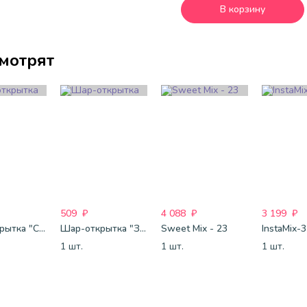
В корзину
смотрят
509
₽
4 088
₽
3 199
₽
Шар-открытка "Сердце" (45 см) - 2
Шар-открытка "Звезда" (45 см) - 1
Sweet Mix - 23
InstaMix-
1 шт.
1 шт.
1 шт.