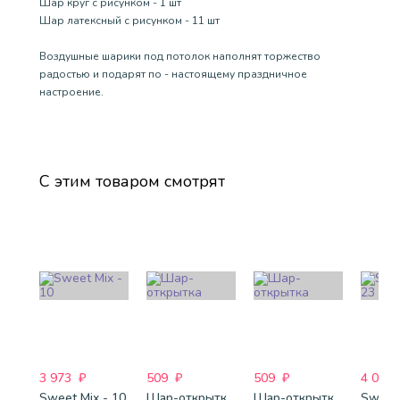
Шар круг с рисунком - 1 шт
Шар латексный с рисунком - 11 шт
Воздушные шарики под потолок наполнят торжество
радостью и подарят по - настоящему праздничное
настроение.
С этим товаром смотрят
3 973
₽
509
₽
509
₽
4 088
Sweet Mix - 10
Шар-открытка "Звезда" (45 см) - 1
Шар-открытка "Сердце" (45 см) - 2
Sweet 