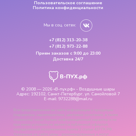
Пользовательское соглашение
Политика конфиденциальности
Мы в соц. сетях:
+7 (812) 313-20-38
+7 (812) 973-22-88
Прием заказов
с 9:00 до 23:00
Доставка 24/7
© 2008 — 2026
«В-пух.рф» - Воздушные шары
Адрес:
192102, Санкт-Петербург, ул. Самойловой 7
E-mail:
9732288@mail.ru
Вся представленная на сайте информация о продукции
(параметры, характеристики, цветовые сочетания, а также
стоимость), носит только информационный характер и ни
при каких условиях не является публичной офертой,
определяемой положениями пункта 2 статьи 437 ГК РФ.
Указанные на сайте цены - рекомендованные и могут