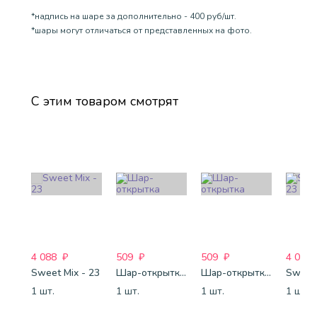
*надпись на шаре за дополнительно - 400 руб/шт.
*шары могут отличаться от представленных на фото.
С этим товаром смотрят
4 088
₽
509
₽
509
₽
4 088
Sweet Mix - 23
Шар-открытка "Сердце" (45 см) - 2
Шар-открытка "Звезда" (45 см) - 1
Sweet 
1 шт.
1 шт.
1 шт.
1 шт.